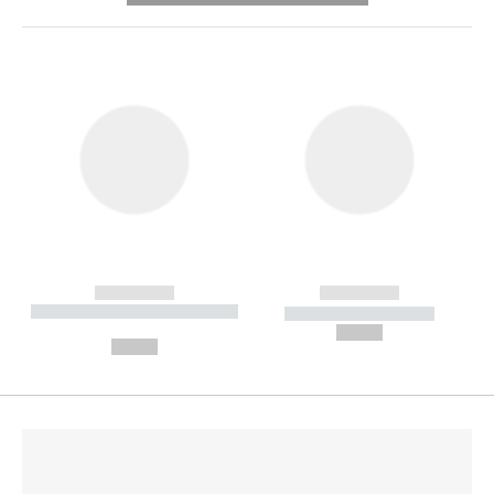
------------
------------
----------- ----------- --------
----------- -----------
---
--,-- €
--,-- €