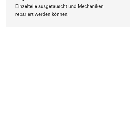
Einzelteile ausgetauscht und Mechaniken
Nach oben
repariert werden können.
Bewusst
Nachhaltigkeit steht im Fokus unserer
Produktauswahl. Wir setzen auf natürliche
Inhaltsstoffe und Materialien, die gepflegt werden
können, sowie auf eine ressourcenschonende
und sozialverträgliche Produktion.
Ausgewählt