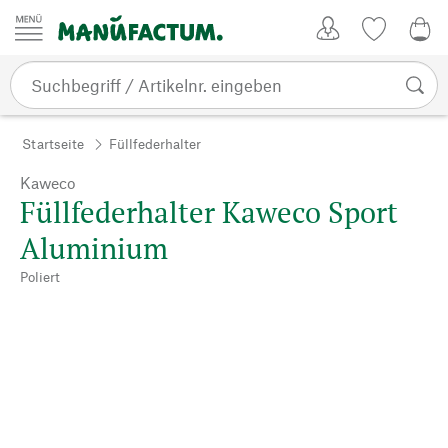
Zum Inhalt springen
Kundenkonto
Merkliste
0,0
Startseite
Füllfederhalter
Kaweco
Füllfederhalter Kaweco Sport
Aluminium
Poliert