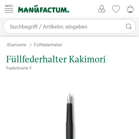
Zum Inhalt springen
Kundenkonto
Merkliste
0,0
Startseite
Füllfederhalter
Füllfederhalter Kakimori
Federbreite F