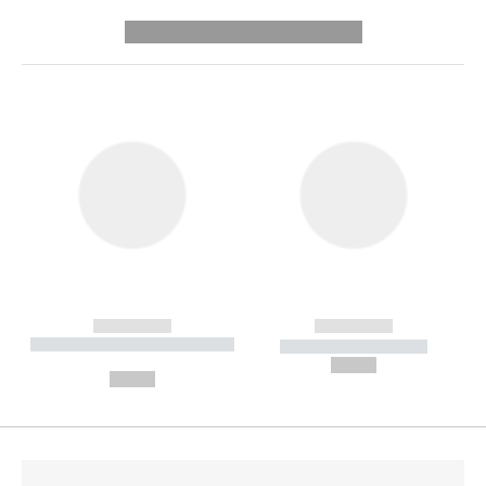
---------- --------------
------------
------------
----------- ----------- --------
----------- -----------
---
--,-- €
--,-- €