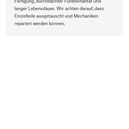
Fertigung, durchdachter Funktionalität und
langer Lebensdauer. Wir achten darauf, dass
Einzelteile ausgetauscht und Mechaniken
Nach oben
repariert werden können.
Bewusst
Nachhaltigkeit steht im Fokus unserer
Produktauswahl. Wir setzen auf natürliche
Inhaltsstoffe und Materialien, die gepflegt werden
können, sowie auf eine ressourcenschonende
und sozialverträgliche Produktion.