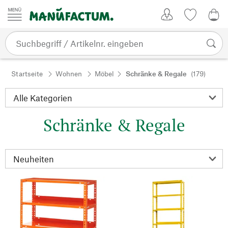
Zum Inhalt springen
Kundenkonto
Merkliste
0,0
Startseite
Wohnen
Möbel
Schränke & Regale
(179)
Schränke & Regale