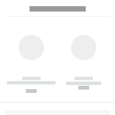
---------- --------------
------------
------------
----------- ----------- --------
----------- -----------
---
--,-- €
--,-- €