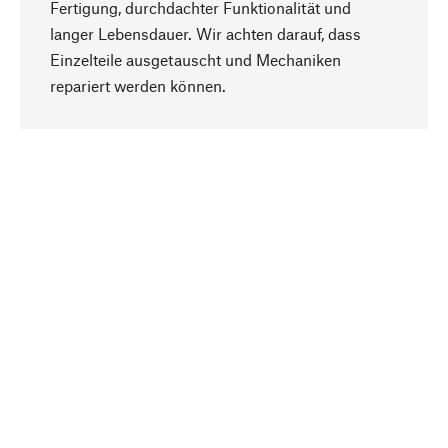
Fertigung, durchdachter Funktionalität und
langer Lebensdauer. Wir achten darauf, dass
Einzelteile ausgetauscht und Mechaniken
Nach oben
repariert werden können.
Bewusst
Nachhaltigkeit steht im Fokus unserer
Produktauswahl. Wir setzen auf natürliche
Inhaltsstoffe und Materialien, die gepflegt werden
können, sowie auf eine ressourcenschonende
und sozialverträgliche Produktion.