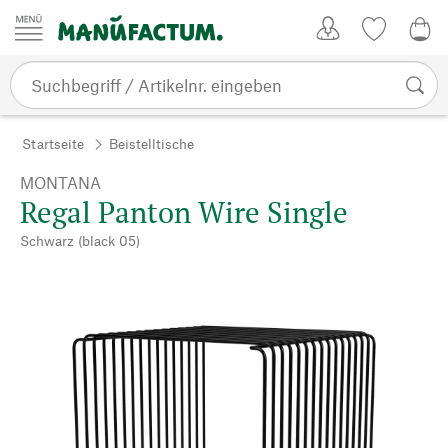
Zum Inhalt springen
Kundenkonto
Merkliste
0,0
Startseite
Beistelltische
MONTANA
Regal Panton Wire Single
Schwarz (black 05)