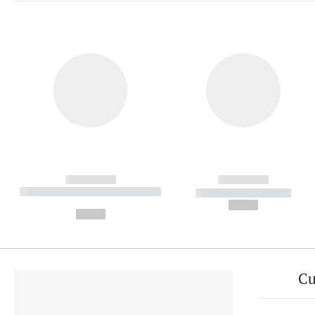
------------
------------
----------- ----------- ----------
----------- -----------
-
--,-- €
--,-- €
Cu