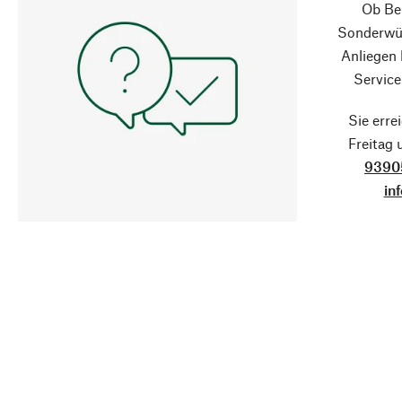
Ob Ber
Sonderwün
Anliegen
Service
Sie erre
Freitag
9390
in