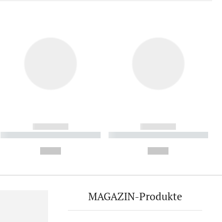
------------
------------
----------- ----------- ----------
----------- ----------- ----------
- -----------
-
--,-- €
--,-- €
MAGAZIN-Produkte