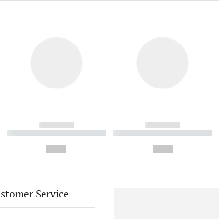
------------
------------
----------- ----------- ----------
----------- ----------- ----------
-
-
--,-- €
--,-- €
stomer Service