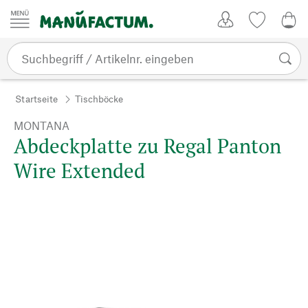
Zum Inhalt springen
Kundenkonto
Merkliste
0,0
Startseite
Tischböcke
MONTANA
Abdeckplatte zu Regal Panton
Wire Extended