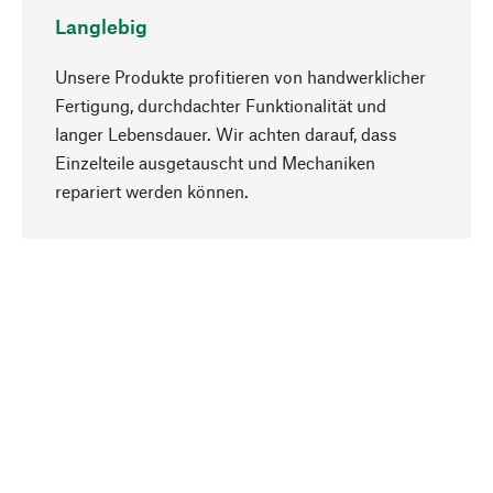
Langlebig
Unsere Produkte profitieren von handwerklicher
Fertigung, durchdachter Funktionalität und
langer Lebensdauer. Wir achten darauf, dass
Einzelteile ausgetauscht und Mechaniken
Nach oben
repariert werden können.
Bewusst
Nachhaltigkeit steht im Fokus unserer
Produktauswahl. Wir setzen auf natürliche
Inhaltsstoffe und Materialien, die gepflegt werden
können, sowie auf eine ressourcenschonende
und sozialverträgliche Produktion.