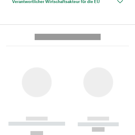
Verantwortlicher Wirtschaftsakteur für die EU
---------- --------------
------------
------------
----------- ----------- --------
----------- -----------
---
--,-- €
--,-- €