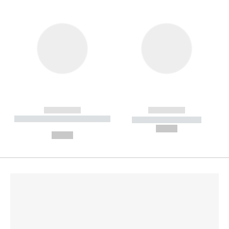
------------
------------
----------- ----------- --------
----------- -----------
---
--,-- €
--,-- €