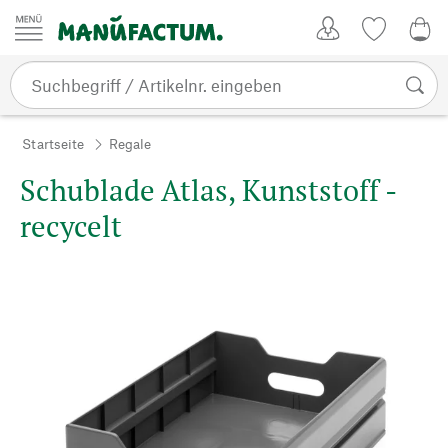
Zum Inhalt springen
Kundenkonto
Merkliste
0,0
Startseite
Regale
Schublade Atlas, Kunststoff -
recycelt