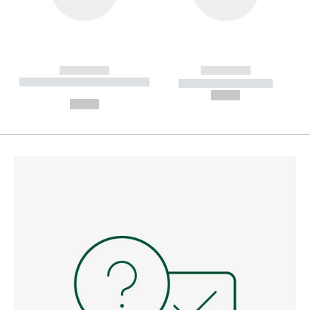
------------
------------
----------- ----------- --------
----------- -----------
---
--,-- €
--,-- €