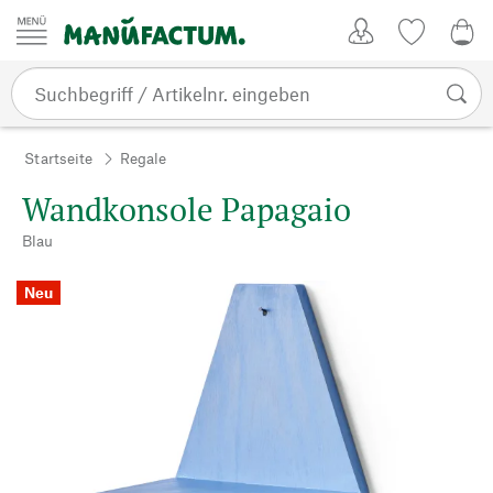
Zum Inhalt springen
Kundenkonto
Merkliste
0,0
Startseite
Regale
Wandkonsole Papagaio
Blau
Neu