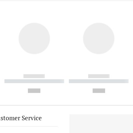
------------
------------
----------- ----------- ----------
----------- ----------- ----------
-
-
--,-- €
--,-- €
stomer Service