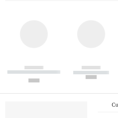
------------
------------
----------- ----------- ----------
----------- -----------
-
--,-- €
--,-- €
Cu