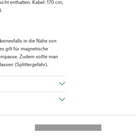
icht enthalten. Kabel: 170 cm,
).
einesfalls in die Nähe von
s gilt für magnetische
ompasse. Zudem sollte man
lassen (Splittergefahr).
---------- --------------