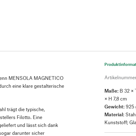
Produktinforma
Artikelnumme
gal: Denn MENSOLA MAGNETICO
durch eine klare gestalterische
Maße:
B 32 × 
× H 7,8 cm
Gewicht:
925 
l trägt die typische,
Material:
Stah
ellers Filotto. Eine
Kunststoff; G
iefert und lässt sich dank
sogar darunter sicher