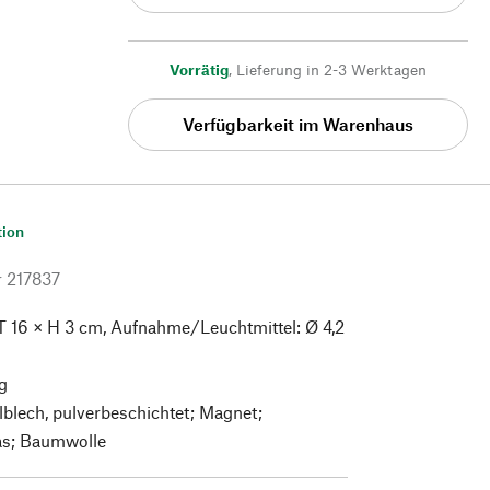
Vorrätig
,
Lieferung in 2-3 Werktagen
Verfügbarkeit im Warenhaus
tion
r
217837
T 16 × H 3 cm, Aufnahme/Leuchtmittel: Ø 4,2
g
lblech, pulverbeschichtet; Magnet;
las; Baumwolle