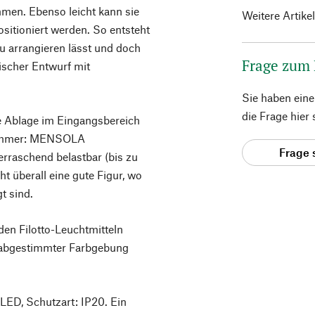
men. Ebenso leicht kann sie
Weitere Artike
itioniert werden. So entsteht
 arrangieren lässt und doch
Frage zum
nischer Entwurf mit
Sie haben ein
die Frage hier
e Ablage im Eingangsbereich
zimmer: MENSOLA
Frage 
rraschend belastbar (bis zu
t überall eine gute Figur, wo
t sind.
n Filotto-Leuchtmitteln
abgestimmter Farbgebung
LED, Schutzart: IP20. Ein