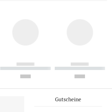
------------
------------
----------- ----------- ----------
----------- ----------- ----------
- -----------
-
--,-- €
--,-- €
Gutscheine