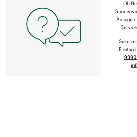
Ob Ber
Sonderwün
Anliegen
Service
Sie erre
Freitag
9390
in