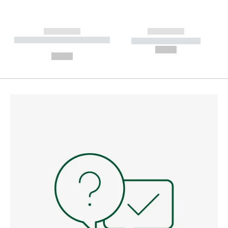
------------
------------
----------- ----------- --------
----------- -----------
---
--,-- €
--,-- €