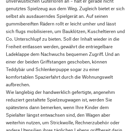
unverwüstlichen Güterloren an – hält er gerade nicht
genutztes Spielzeug aus dem Weg. Zugleich bietet er sich
selbst als ausdauerndes Spielgerät an. Auf seinen
gummibereiften Rädern rollt er leicht umher und lässt
sich flugs mobilisieren, um Bauklötzen, Kuscheltieren und
Co. Unterschlupf zu bieten. Soll der Inhalt wieder in die
Freiheit entlassen werden, gewährt die entriegelbare
Ladeklappe dem Nachwuchs bequemen Zugriff. Und an
einer der beiden Griffstangen geschoben, können
Teddybär und Schlenkerpuppe sogar zu einer
komfortablen Spazierfahrt durch die Wohnungswelt
aufbrechen.
Wie langlebig der handwerklich gefertigte, angenehm
reduziert gestaltete Spielzeugwagen ist, werden Sie
spätestens dann bemerken, wenn Ihre Kinder dem
Spielalter längst entwachsen sind, den Wagen aber
weiterhin nutzen, um Strickwolle, Rechnerzubehör oder
andere Utensilien ihres täglichen Lebens griffbereit darin