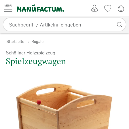
Zum Inhalt springen
Kundenkonto
Merkliste
0,0
Startseite
Regale
Schöllner Holzspielzeug
Spielzeugwagen