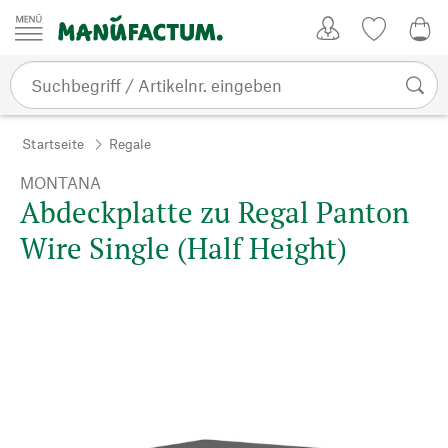
Zum Inhalt springen
Kundenkonto
Merkliste
0,0
Startseite
Regale
MONTANA
Abdeckplatte zu Regal Panton
Wire Single (Half Height)