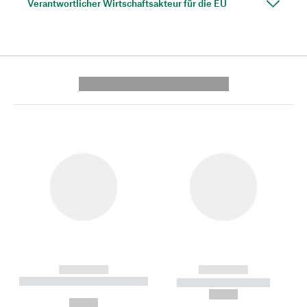
Verantwortlicher Wirtschaftsakteur für die EU
---------- --------------
------------
------------
----------- ----------- --------
----------- -----------
---
--,-- €
--,-- €