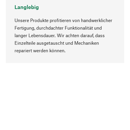
Langlebig
Unsere Produkte profitieren von handwerklicher
Fertigung, durchdachter Funktionalität und
langer Lebensdauer. Wir achten darauf, dass
Einzelteile ausgetauscht und Mechaniken
Nach oben
repariert werden können.
Bewusst
Nachhaltigkeit steht im Fokus unserer
Produktauswahl. Wir setzen auf natürliche
Inhaltsstoffe und Materialien, die gepflegt werden
können, sowie auf eine ressourcenschonende
und sozialverträgliche Produktion.