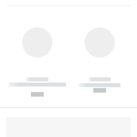
------------
------------
----------- ----------- --------
----------- -----------
---
--,-- €
--,-- €