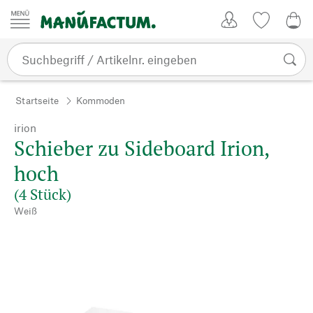
Zum Inhalt springen
Kundenkonto
Merkliste
0,0
Startseite
Kommoden
irion
Schieber zu Sideboard Irion,
hoch
(4 Stück)
Weiß