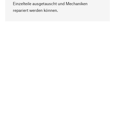
Einzelteile ausgetauscht und Mechaniken
Nach oben
repariert werden können.
Bewusst
Nachhaltigkeit steht im Fokus unserer
Produktauswahl. Wir setzen auf natürliche
Inhaltsstoffe und Materialien, die gepflegt werden
können, sowie auf eine ressourcenschonende
und sozialverträgliche Produktion.
Ausgewählt