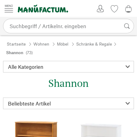
Zum Inhalt springen
Kundenkonto
Merkliste
0,0
Startseite
Wohnen
Möbel
Schränke & Regale
Shannon
(73)
Shannon