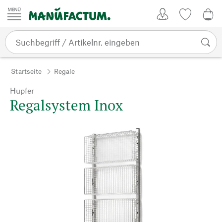
Zum Inhalt springen
Kundenkonto
Merkliste
0,0
Startseite
Regale
Hupfer
Regalsystem Inox