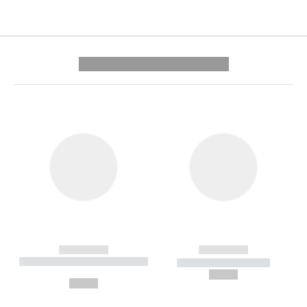
---------- --------------
------------
------------
----------- ----------- --------
----------- -----------
---
--,-- €
--,-- €