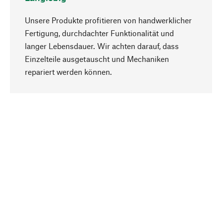
Unsere Produkte profitieren von handwerklicher
Fertigung, durchdachter Funktionalität und
langer Lebensdauer. Wir achten darauf, dass
Einzelteile ausgetauscht und Mechaniken
Nach oben
repariert werden können.
Bewusst
Nachhaltigkeit steht im Fokus unserer
Produktauswahl. Wir setzen auf natürliche
Inhaltsstoffe und Materialien, die gepflegt werden
können, sowie auf eine ressourcenschonende
und sozialverträgliche Produktion.