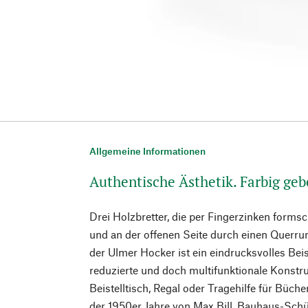
Allgemeine Informationen
Authentische Ästhetik. Farbig geb
Drei Holzbretter, die per Fingerzinken form
und an der offenen Seite durch einen Querrun
der Ulmer Hocker ist ein eindrucksvolles Beis
reduzierte und doch multifunktionale Konstruk
Beistelltisch, Regal oder Tragehilfe für Büch
der 1950er Jahre von Max Bill, Bauhaus-Schül