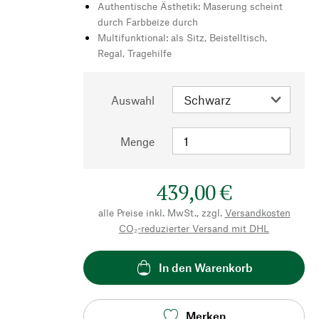
Authentische Ästhetik: Maserung scheint
durch Farbbeize durch
Multifunktional: als Sitz, Beistelltisch,
Regal, Tragehilfe
Auswahl
Menge
439,00 €
alle Preise inkl. MwSt., zzgl.
Versandkosten
CO₂-reduzierter Versand mit DHL
In den Warenkorb
Merken