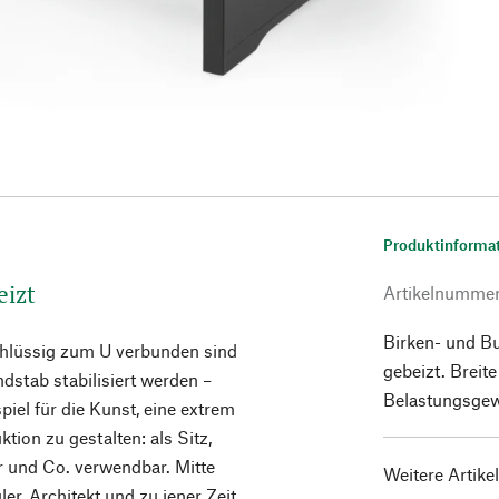
Produktinforma
eizt
Artikelnumme
Birken- und B
schlüssig zum U verbunden sind
gebeizt. Breit
dstab stabilisiert werden –
Belastungsgewi
piel für die Kunst, eine extrem
tion zu gestalten: als Sitz,
er und Co. verwendbar. Mitte
Weitere Artike
er, Architekt und zu jener Zeit