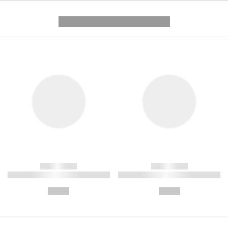
---------- --------------
------------
------------
----------- ----------- ----------
----------- ----------- ----------
-
-
--,-- €
--,-- €