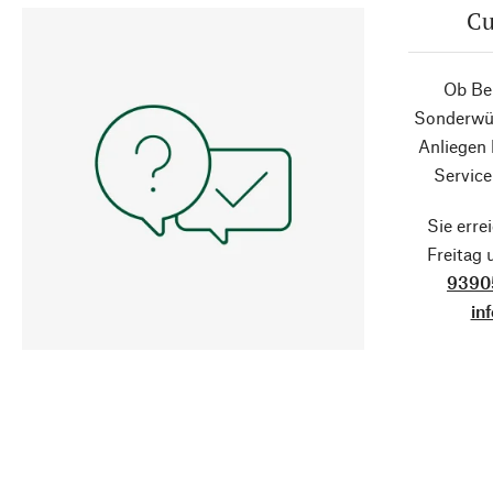
Cu
Ob Ber
Sonderwün
Anliegen
Service
Sie erre
Freitag
9390
in