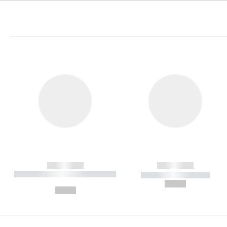
------------
------------
----------- ----------- ----------
----------- -----------
-
--,-- €
--,-- €