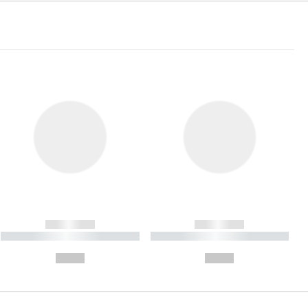
------------
------------
----------- ----------- ----------
----------- ----------- ----------
- -----------
-
--,-- €
--,-- €