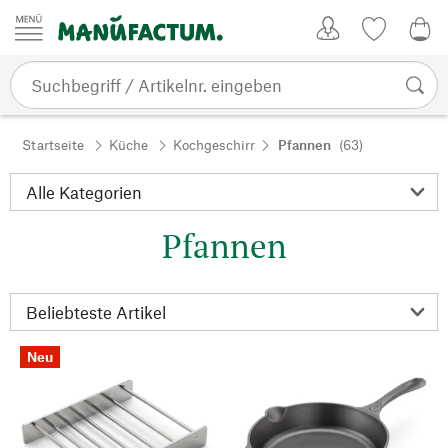
Zum Inhalt springen
Kundenkonto
Merkliste
0,0
Startseite
Küche
Kochgeschirr
Pfannen
(63)
Pfannen
Neu