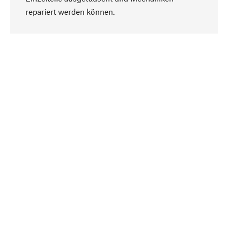
Nach oben
repariert werden können.
Bewusst
Nachhaltigkeit steht im Fokus unserer
Produktauswahl. Wir setzen auf natürliche
Inhaltsstoffe und Materialien, die gepflegt werden
können, sowie auf eine ressourcenschonende
und sozialverträgliche Produktion.
Ausgewählt
Als Ihr kompetenter Partner arbeiten wir