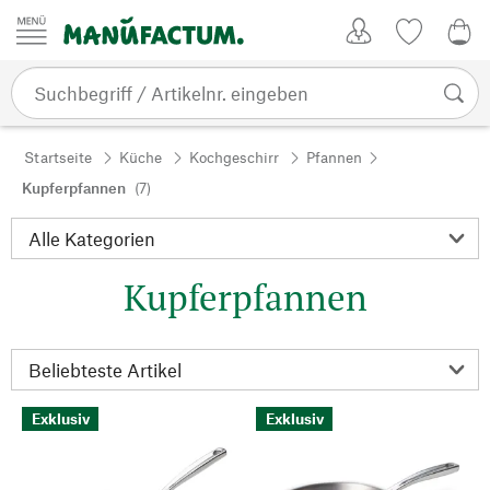
Zum Inhalt springen
Kundenkonto
Merkliste
0,0
Startseite
Küche
Kochgeschirr
Pfannen
Kupferpfannen
(7)
Kupferpfannen
Exklusiv
Exklusiv