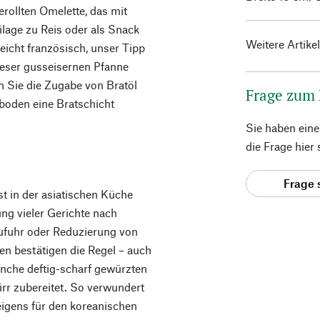
rollten Omelette, das mit
ilage zu Reis oder als Snack
Weitere Artike
lleicht französisch, unser Tipp
dieser gusseisernen Pfanne
n Sie die Zugabe von Bratöl
Frage zum
nboden eine Bratschicht
Sie haben ein
die Frage hier
Frage 
t in der asiatischen Küche
ung vieler Gerichte nach
Zufuhr oder Reduzierung von
n bestätigen die Regel – auch
nche deftig-scharf gewürzten
r zubereitet. So verwundert
eigens für den koreanischen