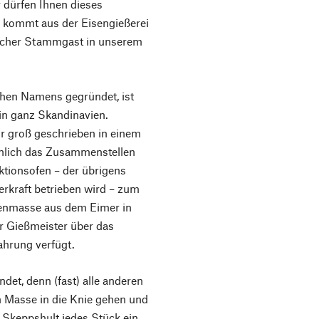
r dürfen Ihnen dieses
s kommt aus der Eisengießerei
sslicher Stammgast in unserem
chen Namens gegründet, ist
 in ganz Skandinavien.
r groß geschrieben in einem
önlich das Zusammenstellen
tionsofen – der übrigens
rkraft betrieben wird – zum
isenmasse aus dem Eimer in
r Gießmeister über das
hrung verfügt.
t, denn (fast) alle anderen
n Masse in die Knie gehen und
i Skeppshult jedes Stück ein