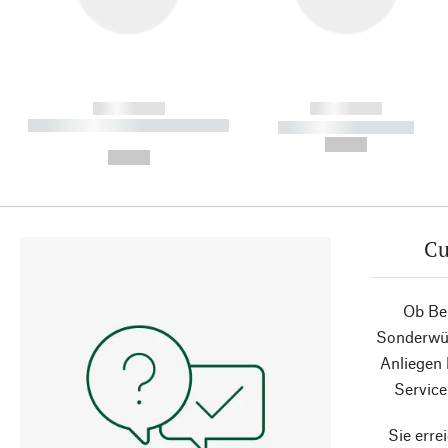
------------
------------
----------- ----------- ----------
----------- -----------
-
--,-- €
--,-- €
Cu
Ob Ber
Sonderwün
Anliegen
Service
Sie erre