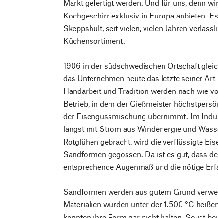
Markt gefertigt werden. Und für uns, denn wi
Kochgeschirr exklusiv in Europa anbieten. E
Skeppshult, seit vielen, vielen Jahren verlä
Küchensortiment.
1906 in der südschwedischen Ortschaft glei
das Unternehmen heute das letzte seiner Art
Handarbeit und Tradition werden nach wie vo
Betrieb, in dem der Gießmeister höchstpers
der Eisengussmischung übernimmt. Im Induk
längst mit Strom aus Windenergie und Wasse
Rotglühen gebracht, wird die verflüssigte E
Sandformen gegossen. Da ist es gut, dass de
entsprechende Augenmaß und die nötige Erfa
Sandformen werden aus gutem Grund verwende
Materialien würden unter der 1.500 °C heiße
könnten ihre Form gar nicht halten. So ist be