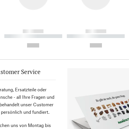
------------
------------
----------- ----------- ----------
----------- ----------- ----------
-
-
--,-- €
--,-- €
stomer Service
atung, Ersatzteile oder
sche - all Ihre Fragen und
 behandelt unser Customer
 persönlich und fundiert.
ichen uns von Montag bis