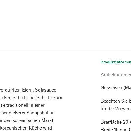
Produktinforma
Artikelnumme
Gusseisen (Ma
erquirlten Eiern, Sojasauce
ucker, Schicht für Schicht zum
Beachten Sie bi
e traditionell in einer
für die Verwen
Eisengießerei Skeppshult in
ür den koreanischen Markt
Bratfläche 20 
r koreanischen Küche wird
Breite 16 cm. 