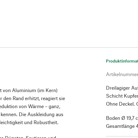
Produktinforma
Artikelnumme
Dreilagiger Au
it von Aluminium (im Kern)
Schicht Kupfer
r den Rand erhitzt, reagiert sie
Ohne Deckel. G
eduktion von Wärme – ganz,
l kennen. Die Auskleidung aus
Boden Ø 19,7 
leichtigkeit und Robustheit.
Gesamtlänge 44
rs Dünsten, Sautieren und