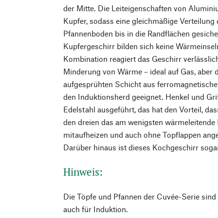
der Mitte. Die Leiteigenschaften von Alumini
Kupfer, sodass eine gleichmäßige Verteilun
Pfannenboden bis in die Randflächen gesichert
Kupfergeschirr bilden sich keine Wärmeinseln
Kombination reagiert das Geschirr verlässlich
Minderung von Wärme – ideal auf Gas, aber
aufgesprühten Schicht aus ferromagnetische
den Induktionsherd geeignet. Henkel und Grif
Edelstahl ausgeführt, das hat den Vorteil, das
den dreien das am wenigsten wärmeleitende M
mitaufheizen und auch ohne Topflappen ang
Darüber hinaus ist dieses Kochgeschirr sogar
Hinweis:
Die Töpfe und Pfannen der Cuvée-Serie sind f
auch für Induktion.