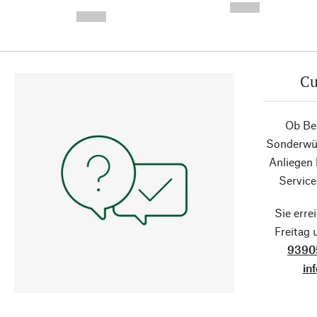
-
--,-- €
--,-- €
Cu
Ob Ber
Sonderwün
Anliegen
Service
Sie erre
Freitag
9390
in