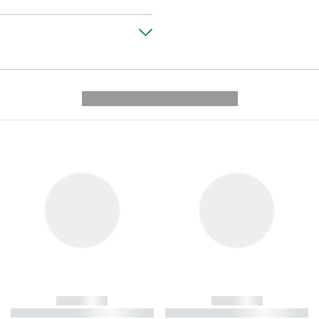
---------- --------------
------------
------------
----------- ----------- ----------
----------- ----------- ----------