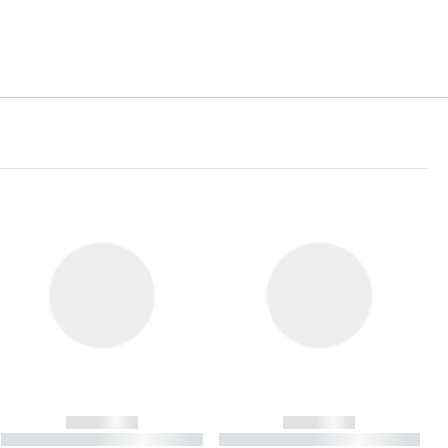
------------
------------
----------- ----------- ----------
----------- ----------- ----------