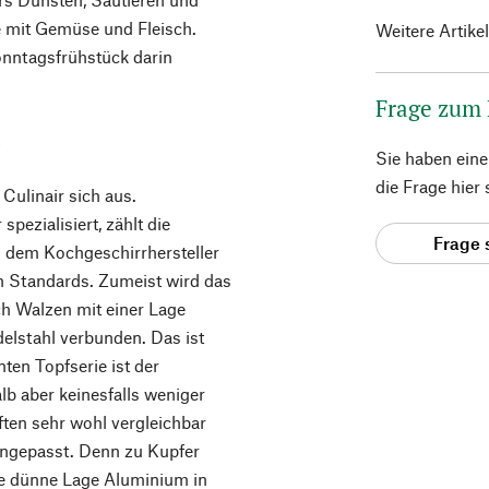
e mit Gemüse und Fleisch.
Weitere Artike
onntagsfrühstück darin
Frage zum
s
Sie haben ein
die Frage hier
Culinair sich aus.
pezialisiert, zählt die
Frage 
 dem Kochgeschirrhersteller
en Standards. Zumeist wird das
h Walzen mit einer Lage
elstahl verbunden. Das ist
ten Topfserie ist der
lb aber keinesfalls weniger
ften sehr wohl vergleichbar
ngepasst. Denn zu Kupfer
ine dünne Lage Aluminium in