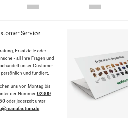
-
-
--,-- €
--,-- €
stomer Service
atung, Ersatzteile oder
sche - all Ihre Fragen und
 behandelt unser Customer
 persönlich und fundiert.
ichen uns von Montag bis
 unter der Nummer
02309
50
oder jederzeit unter
fo@manufactum.de