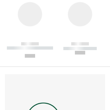
------------
------------
----------- ----------- --------
----------- -----------
---
--,-- €
--,-- €