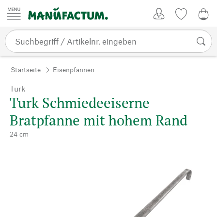
Zum Inhalt springen
Kundenkonto
Merkliste
0,0
Startseite
Eisenpfannen
Turk
Turk Schmiedeeiserne
Bratpfanne mit hohem Rand
24 cm