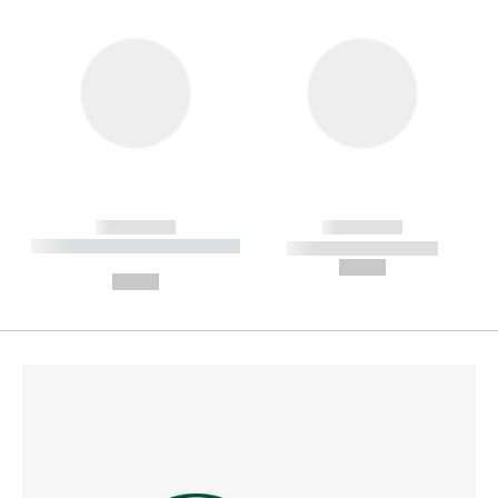
------------
------------
----------- ----------- --------
----------- -----------
---
--,-- €
--,-- €