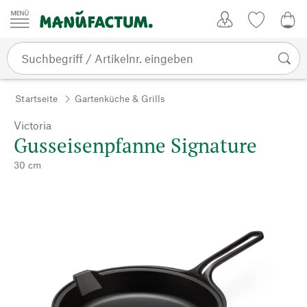
Zum Inhalt springen
Kundenkonto
Merkliste
0,0
Startseite
Gartenküche & Grills
Victoria
Gusseisenpfanne Signature
30 cm