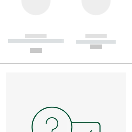
------------
------------
----------- ----------- --------
----------- -----------
---
--,-- €
--,-- €