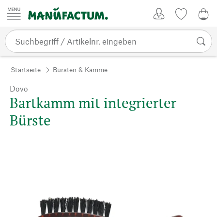
Zum Inhalt springen
Kundenkonto
Merkliste
0,0
Startseite
Bürsten & Kämme
Dovo
Bartkamm mit integrierter
Bürste