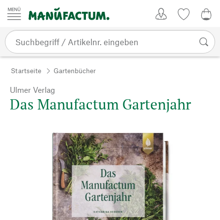
Zum Inhalt springen
Kundenkonto
Merkliste
0,0
Startseite
Gartenbücher
Ulmer Verlag
Das Manufactum Gartenjahr