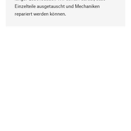
Einzelteile ausgetauscht und Mechaniken
Nach oben
repariert werden können.
Bewusst
Nachhaltigkeit steht im Fokus unserer
Produktauswahl. Wir setzen auf natürliche
Inhaltsstoffe und Materialien, die gepflegt werden
können, sowie auf eine ressourcenschonende
und sozialverträgliche Produktion.
Ausgewählt