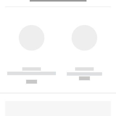
------------
------------
----------- ----------- --------
----------- -----------
---
--,-- €
--,-- €