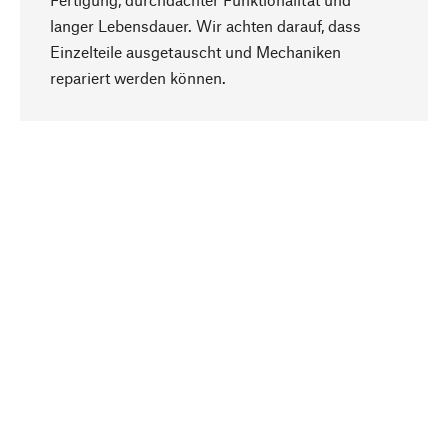
langer Lebensdauer. Wir achten darauf, dass
Einzelteile ausgetauscht und Mechaniken
Nach oben
repariert werden können.
Bewusst
Nachhaltigkeit steht im Fokus unserer
Produktauswahl. Wir setzen auf natürliche
Inhaltsstoffe und Materialien, die gepflegt werden
können, sowie auf eine ressourcenschonende
und sozialverträgliche Produktion.