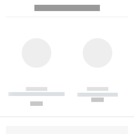
---------- --------------
------------
------------
----------- ----------- --------
----------- -----------
---
--,-- €
--,-- €