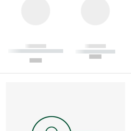
------------
------------
----------- ----------- --------
----------- -----------
---
--,-- €
--,-- €