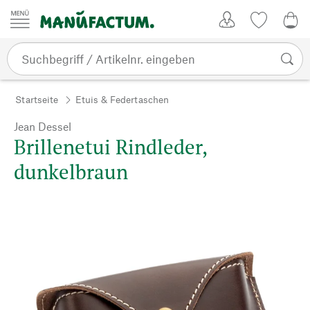
Zum Inhalt springen
Kundenkonto
Merkliste
0,0
Startseite
Etuis & Federtaschen
Jean Dessel
Brillenetui Rindleder,
dunkelbraun