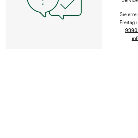
Sie erre
Freitag
9390
in