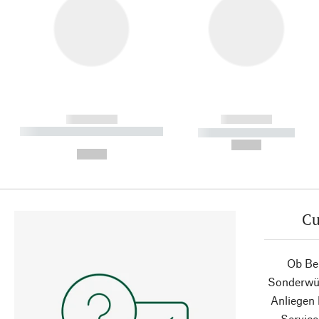
------------
------------
----------- ----------- ----------
----------- -----------
-
--,-- €
--,-- €
Cu
Ob Ber
Sonderwün
Anliegen
Service