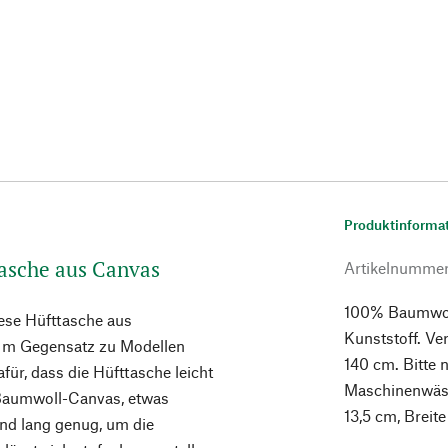
Produktinforma
ttasche aus Canvas
Artikelnumme
100% Baumwoll
ese Hüfttasche aus
Kunststoff. Ve
 Im Gegensatz zu Modellen
140 cm. Bitte n
ür, dass die Hüfttasche leicht
Maschinenwäsch
s Baumwoll-Canvas, etwas
13,5 cm, Breite
und lang genug, um die