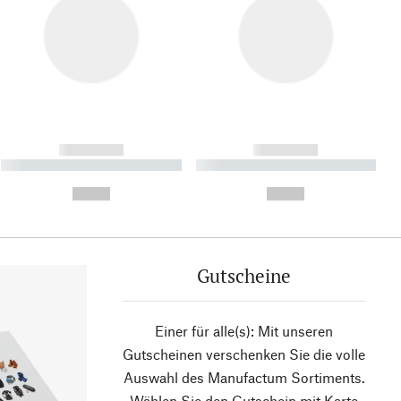
------------
------------
----------- ----------- ----------
----------- ----------- ----------
- -----------
-
--,-- €
--,-- €
Gutscheine
Einer für alle(s): Mit unseren
Gutscheinen verschenken Sie die volle
Auswahl des Manufactum Sortiments.
Wählen Sie den Gutschein mit Karte