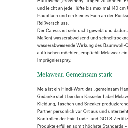
Hüfttasche „crossbody“ tragen zu können. Er 
und leicht an jede Hüfte bis maximal 140 c
Hauptfach und ein kleines Fach an der Rücks
Reißverschluss.
Der Canvas ist sehr dicht gewebt und dadurch
Maßen) wasserabweisend und schnelltrockne
wasserabweisende Wirkung des Baumwoll-Ca
auffrischen möchten, empfiehlt Melawear ein
Imprägnierspray.
Melawear. Gemeinsam stark
Mela ist ein Hindi-Wort, das „gemeinsam Han
Gedanke steht bei dem Kasseler Label Melawe
Kleidung, Taschen und Sneaker produzierend
Partner persönlich vor Ort aus und unterzieh
Kontrollen der Fair-Trade- und GOTS-Zertifi
Produkte erfüllen somit höchste Standards 