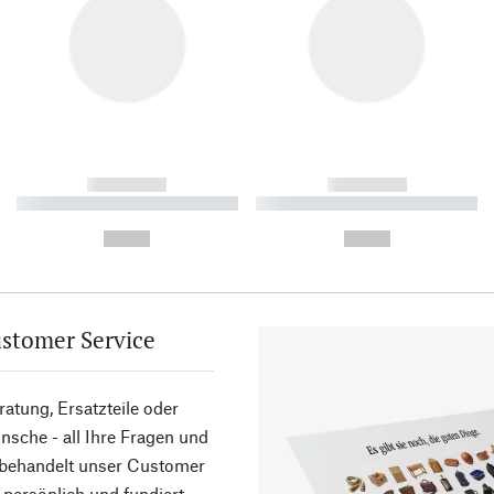
------------
------------
----------- ----------- ----------
----------- ----------- ----------
-
-
--,-- €
--,-- €
stomer Service
atung, Ersatzteile oder
sche - all Ihre Fragen und
 behandelt unser Customer
 persönlich und fundiert.