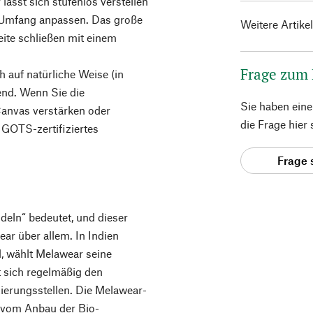
lässt sich stufenlos verstellen
m Umfang anpassen. Das große
Weitere Artike
eite schließen mit einem
Frage zum
 auf natürliche Weise (in
nd. Wenn Sie die
Sie haben ein
nvas verstärken oder
die Frage hier
 GOTS-zertifiziertes
Frage 
deln“ bedeutet, und dieser
ar über allem. In Indien
, wählt Melawear seine
t sich regelmäßig den
zierungsstellen. Die Melawear-
– vom Anbau der Bio-