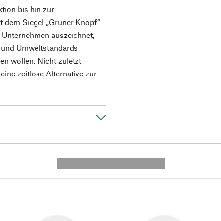
ion bis hin zur
it dem Siegel „Grüner Knopf“
das Unternehmen auszeichnet,
l- und Umweltstandards
n wollen. Nicht zuletzt
ine zeitlose Alternative zur
---------- --------------