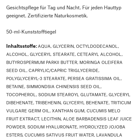
Gesichtspflege für Tag und Nacht. Für jeden Hauttyp
geeignet. Zertifizierte Naturkosmetik.
50-ml-Kunststofftiegel
Inhaltsstoffe
:
AQUA, GLYCERIN, OCTYLDODECANOL,
ALCOHOL, GLYCERYL STEARATE, CETEARYL ALCOHOL,
BUTYROSPERMUM PARKII BUTTER, MORINGA OLEIFERA
SEED OIL, CAPRYLIC/CAPRIC TRIGLYCERIDE,
POLYGLYCERYL-3 STEARATE, PERSEA GRATISSIMA OIL,
BETAINE, SIMMONDSIA CHINENSIS SEED OIL,
TOCOPHEROL, SODIUM STEAROYL GLUTAMATE, GLYCERYL
DIBEHENATE, TRIBEHENIN, GLYCERYL BEHENATE, TRITICUM
VULGARE GERM OIL, XANTHAN GUM, CUCUMIS MELO
FRUIT EXTRACT, LECITHIN, ALOE BARBADENSIS LEAF JUICE
POWDER, SODIUM HYALURONATE, HYDROLYZED JOJOBA
ESTERS, CUCUMIS SATIVUS FRUIT WATER, LAVANDULA