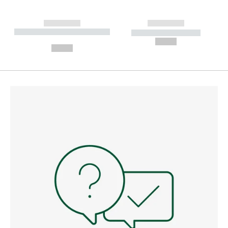
------------
------------
----------- ----------- --------
----------- -----------
---
--,-- €
--,-- €