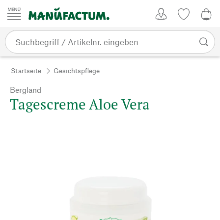
Zum Inhalt springen
Kundenkonto
Merkliste
0,0
Startseite
Gesichtspflege
Bergland
Tagescreme Aloe Vera