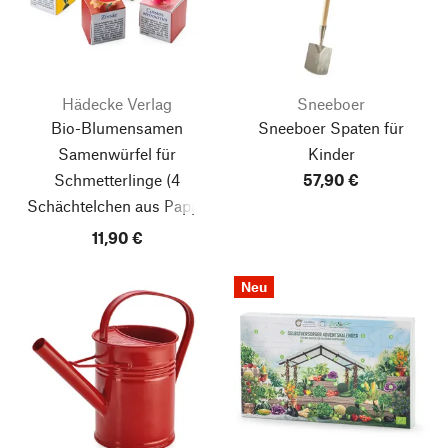
Hädecke Verlag
Sneeboer
Bio-Blumensamen
Sneeboer Spaten für
Samenwürfel für
Kinder
Schmetterlinge
(4
57,90 €
Schächtelchen aus Pappe
in 1 Umverpackung)
11,90 €
Neu