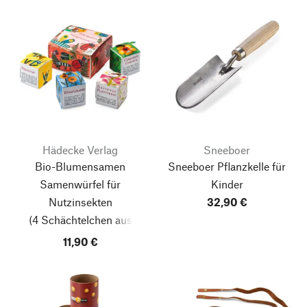
Hädecke Verlag
Sneeboer
Bio-Blumensamen
Sneeboer Pflanzkelle für
Samenwürfel für
Kinder
Nutzinsekten
32,90 €
(4 Schächtelchen aus
Pappe in 1 Umverpackung)
11,90 €