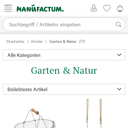
Zum Inhalt springen
Kundenkonto
Merkliste
0,0
Startseite
Kinder
Garten & Natur
(77)
Garten & Natur