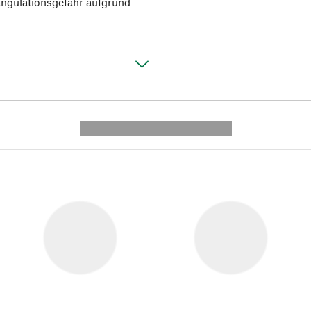
rangulationsgefahr aufgrund
---------- --------------