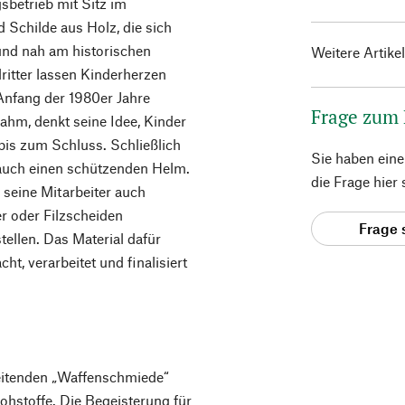
betrieb mit Sitz im
 Schilde aus Holz, die sich
und nah am historischen
Weitere Artike
lritter lassen Kinderherzen
Anfang der 1980er Jahre
Frage zum
hm, denkt seine Idee, Kinder
 bis zum Schluss. Schließlich
Sie haben ein
auch einen schützenden Helm.
die Frage hier
seine Mitarbeiter auch
r oder Filzscheiden
Frage 
tellen. Das Material dafür
ht, verarbeitet und finalisiert
eitenden „Waffenschmiede“
hstoffe. Die Begeisterung für