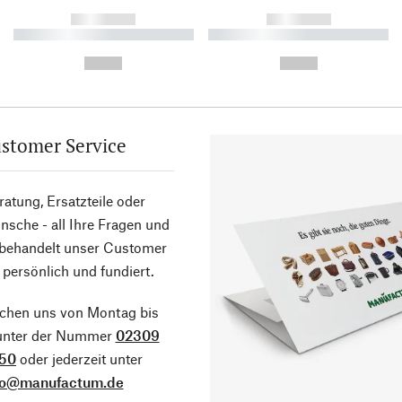
------------
------------
----------- ----------- ----------
----------- ----------- ----------
-
-
--,-- €
--,-- €
stomer Service
atung, Ersatzteile oder
sche - all Ihre Fragen und
 behandelt unser Customer
 persönlich und fundiert.
ichen uns von Montag bis
 unter der Nummer
02309
50
oder jederzeit unter
fo@manufactum.de