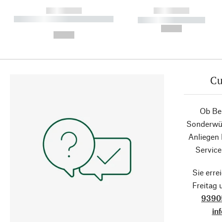
------------
------------
----------- ----------- ----------
----------- -----------
-
--,-- €
--,-- €
Cu
Ob Ber
Sonderwün
Anliegen
Service
Sie erre
Freitag
9390
in