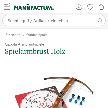
Zum Inhalt springen
Kundenkonto
Merkliste
0,0
Startseite
Outdoorspiele
Gapola Armbrustspiele
Spielarmbrust Holz