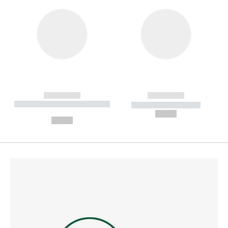
------------
------------
----------- ----------- --------
----------- -----------
---
--,-- €
--,-- €