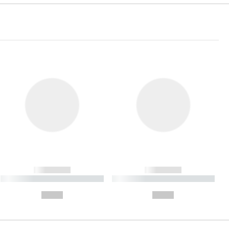
------------
------------
----------- ----------- ----------
----------- ----------- ----------
- -----------
-
--,-- €
--,-- €