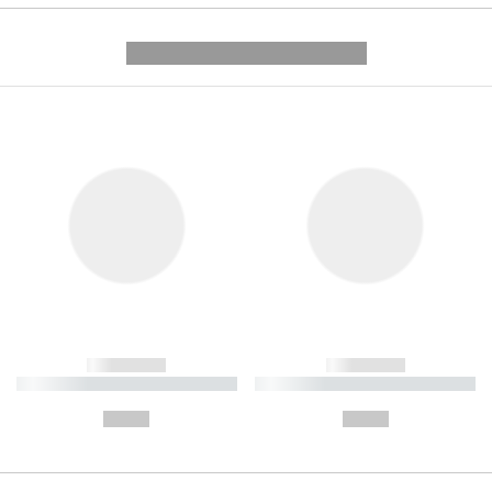
---------- --------------
------------
------------
----------- ----------- ----------
----------- ----------- ----------
-
-
--,-- €
--,-- €