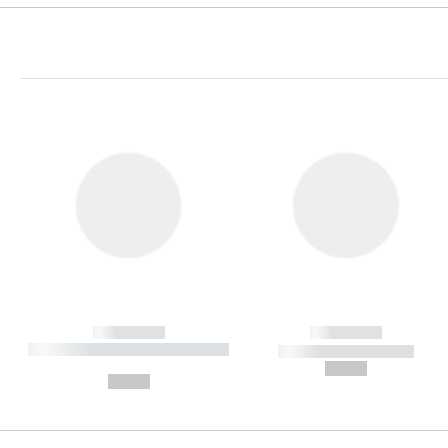
------------
------------
----------- ----------- ----------
----------- -----------
-
--,-- €
--,-- €