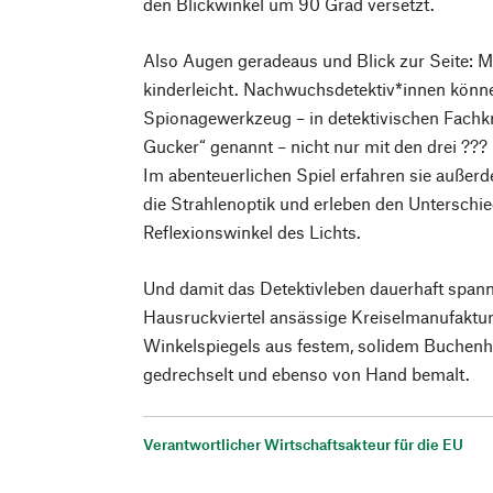
den Blickwinkel um 90 Grad versetzt.
Also Augen geradeaus und Blick zur Seite: M
kinderleicht. Nachwuchsdetektiv*innen könn
Spionagewerkzeug – in detektivischen Fachk
Gucker“ genannt – nicht nur mit den drei ??? u
Im abenteuerlichen Spiel erfahren sie außerd
die Strahlenoptik und erleben den Unterschie
Reflexionswinkel des Lichts.
Und damit das Detektivleben dauerhaft spannen
Hausruckviertel ansässige Kreiselmanufaktu
Winkelspiegels aus festem, solidem Buchenhol
gedrechselt und ebenso von Hand bemalt.
Verantwortlicher Wirtschaftsakteur für die EU