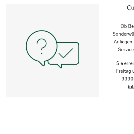
Cu
Ob Ber
Sonderwün
Anliegen
Service
Sie erre
Freitag
9390
in