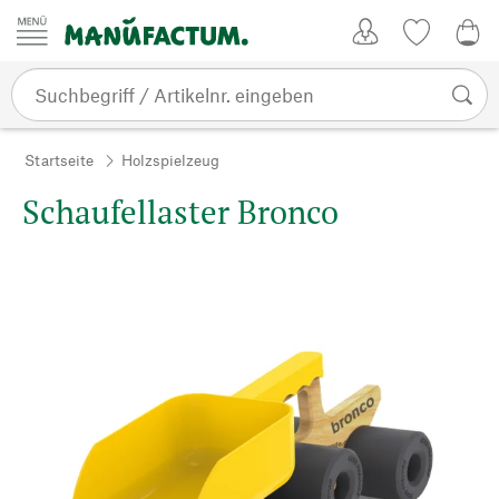
Zum Inhalt springen
Kundenkonto
Merkliste
0,0
Startseite
Holzspielzeug
Schaufellaster Bronco