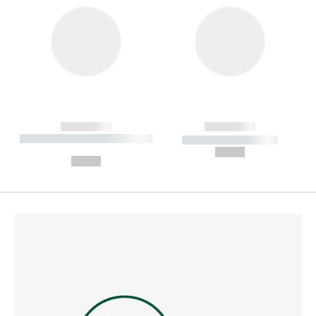
------------
------------
----------- ----------- --------
----------- -----------
---
--,-- €
--,-- €