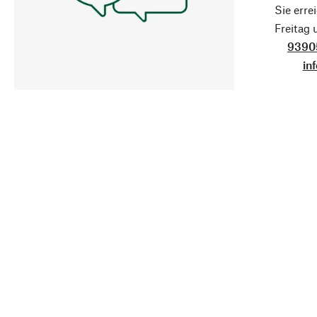
Sie erre
Freitag
9390
in