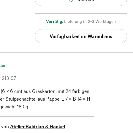
Vorrätig
,
Lieferung in 2-3 Werktagen
Verfügbarkeit im Warenhaus
tion
r
213197
 (6 × 6 cm) aus Graskarton, mit 24 farbigen
ner Stülpschachtel aus Pappe, L 7 × B 14 × H
ewicht 180 g.
l von
Atelier Baldrian & Hackel