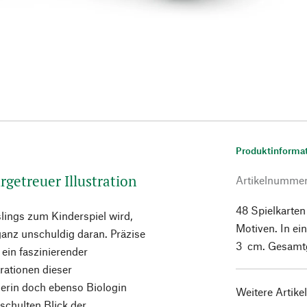
Produktinforma
rgetreuer Illustration
Artikelnumme
48 Spielkarten
lings zum Kinderspiel wird,
Motiven. In ei
 ganz unschuldig daran. Präzise
3 cm. Gesamtg
ein faszinierender
rationen dieser
lerin doch ebenso Biologin
Weitere Artike
schulten Blick der