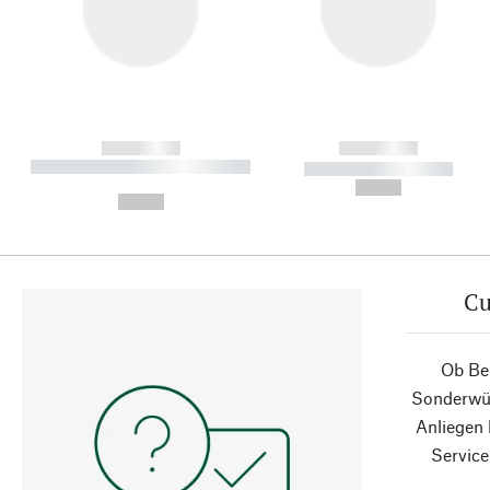
------------
------------
----------- ----------- ----------
----------- -----------
-
--,-- €
--,-- €
Cu
Ob Ber
Sonderwün
Anliegen
Service