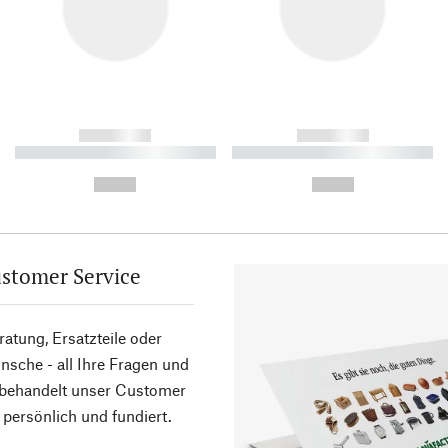
------------
------------
----------- ----------- ----------
----------- ----------- ----------
-
-
--,-- €
--,-- €
stomer Service
atung, Ersatzteile oder
sche - all Ihre Fragen und
 behandelt unser Customer
 persönlich und fundiert.