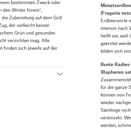
t einem bestimmten Zweck oder
Monatserdbe
n den Winter hinein",
(Fragaria ves
r die Zubereitung auf dem Grill
Erdbeersorte m
g, der vielleicht keinen
intensiv nach
frischem Grün und gesunden
heißt sie, weil
ht verzichten mag. Alle
geerntet werd
finden sich jeweils auf der
bilden sich no
Bunte Radies
(Raphanus sati
Zusammenstell
für die ganze 
können von Fe
wieder nachges
Sämlinge recht
vereinzeln. We
werden, schmec