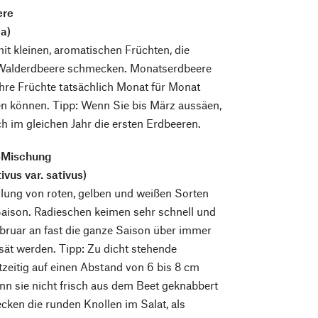
ere
ca)
it kleinen, aromatischen Früchten, die
 Walderdbeere schmecken. Monatserdbeere
 ihre Früchte tatsächlich Monat für Monat
en können. Tipp: Wenn Sie bis März aussäen,
ch im gleichen Jahr die ersten Erdbeeren.
-Mischung
vus var. sativus)
ung von roten, gelben und weißen Sorten
Saison. Radieschen keimen sehr schnell und
bruar an fast die ganze Saison über immer
ät werden. Tipp: Zu dicht stehende
zeitig auf einen Abstand von 6 bis 8 cm
nn sie nicht frisch aus dem Beet geknabbert
ken die runden Knollen im Salat, als