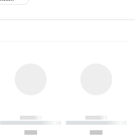
------------
------------
----------- ----------- ----------
----------- ----------- ----------
- -----------
-
--,-- €
--,-- €