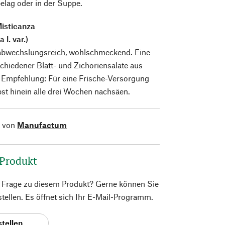
elag oder in der Suppe.
Misticanza
 l. var.)
 abwechslungsreich, wohlschmeckend. Eine
hiedener Blatt- und Zichoriensalate aus
e Empfehlung: Für eine Frische-Versorgung
bst hinein alle drei Wochen nachsäen.
l von
Manufactum
 Produkt
e Frage zu diesem Produkt? Gerne können Sie
 stellen. Es öffnet sich Ihr E-Mail-Programm.
stellen