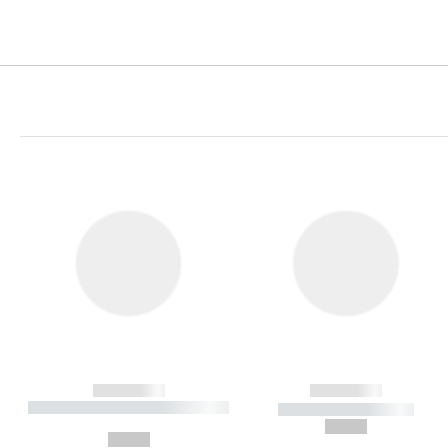
------------
------------
----------- ----------- ----------
----------- -----------
-
--,-- €
--,-- €