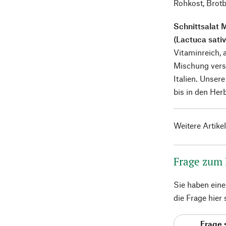
Rohkost, Brotb
Schnittsalat 
(Lactuca sativa
Vitaminreich,
Mischung versc
Italien. Unser
bis in den Her
Weitere Artike
Frage zum
Sie haben ein
die Frage hier
Frage 