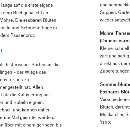
und schmackhaf
lange auf die erste eigene
Suppen. Garte
aus dem Beet genascht am
wieder satzwe
 Möhre. Die essbaren Blüten
mmeln und Schmetterlinge in
Möhre 'Parise
jedem Pausenbrot.
(Daucus carot
Kleine, schne
n
zart und saft
direkt aus dem 
ls historischer Sorten an, die
Zubereitungen
tlingen – der Wiege des
ens für uns zu
Sommerblum
engestellt hat. Allen
Essbares Blüt
 für die Kultivierung auf
Verschiedene 
n und Kübeln eignen.
Blüten, darunt
schnell und können daher
Muskateller, S
rste Mal geerntet werden.
Ysop.
n über mit einem geringen bis