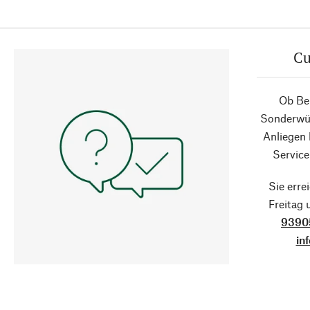
Cu
Ob Ber
Sonderwün
Anliegen
Service
Sie erre
Freitag
9390
in