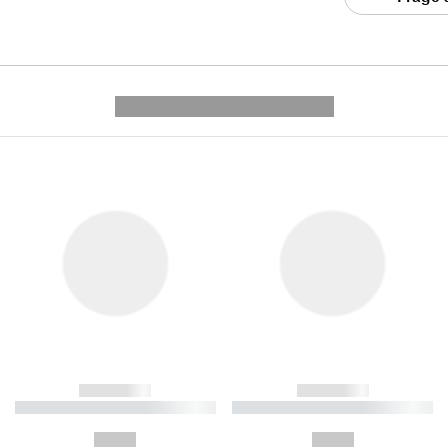
---------- --------------
------------
------------
----------- ----------- ----------
----------- ----------- ----------
-
-
--,-- €
--,-- €