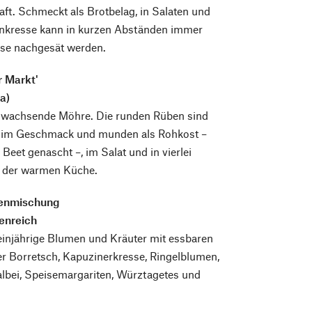
t. Schmeckt als Brotbelag, in Salaten und
nkresse kann in kurzen Abständen immer
ise nachgesät werden.
r Markt'
a)
ll wachsende Möhre. Die runden Rüben sind
ig im Geschmack und munden als Rohkost –
Beet genascht –, im Salat und in vierlei
 der warmen Küche.
enmischung
enreich
einjährige Blumen und Kräuter mit essbaren
er Borretsch, Kapuzinerkresse, Ringelblumen,
albei, Speisemargariten, Würztagetes und