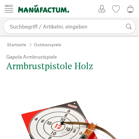
Zum Inhalt springen
Kundenkonto
Merkliste
0,0
Startseite
Outdoorspiele
Gapola Armbrustspiele
Armbrustpistole Holz