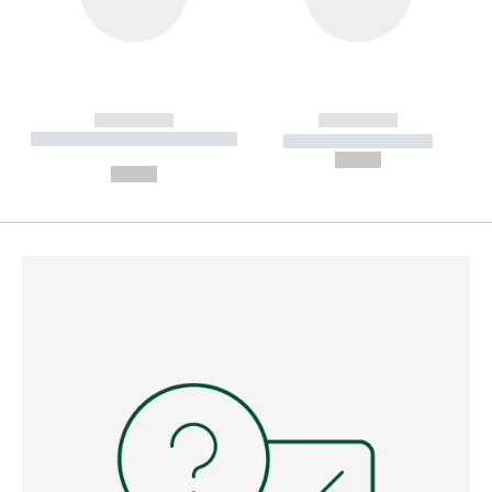
------------
------------
----------- ----------- --------
----------- -----------
---
--,-- €
--,-- €