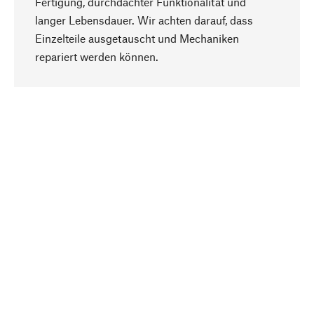
Fertigung, durchdachter Funktionalität und
langer Lebensdauer. Wir achten darauf, dass
Einzelteile ausgetauscht und Mechaniken
Nach oben
repariert werden können.
Bewusst
Nachhaltigkeit steht im Fokus unserer
Produktauswahl. Wir setzen auf natürliche
Inhaltsstoffe und Materialien, die gepflegt werden
können, sowie auf eine ressourcenschonende
und sozialverträgliche Produktion.