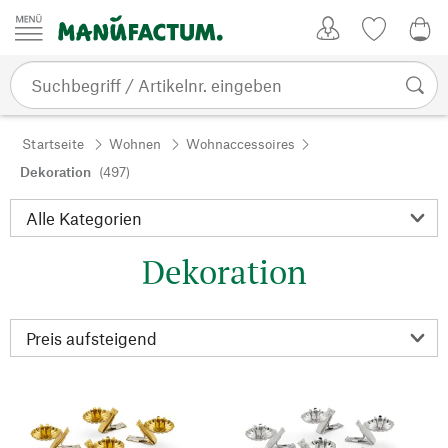
Zum Inhalt springen
Kundenkonto
Merkliste
0,0
Startseite
Wohnen
Wohnaccessoires
Dekoration
(497)
Dekoration