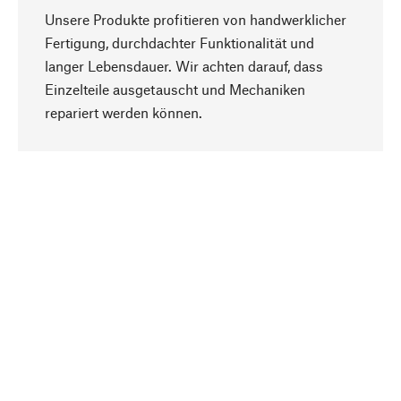
Unsere Produkte profitieren von handwerklicher
Fertigung, durchdachter Funktionalität und
langer Lebensdauer. Wir achten darauf, dass
Einzelteile ausgetauscht und Mechaniken
Nach oben
repariert werden können.
Bewusst
Nachhaltigkeit steht im Fokus unserer
Produktauswahl. Wir setzen auf natürliche
Inhaltsstoffe und Materialien, die gepflegt werden
können, sowie auf eine ressourcenschonende
und sozialverträgliche Produktion.