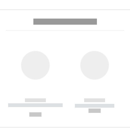
---------- --------------
------------
------------
----------- ----------- --------
----------- -----------
---
--,-- €
--,-- €