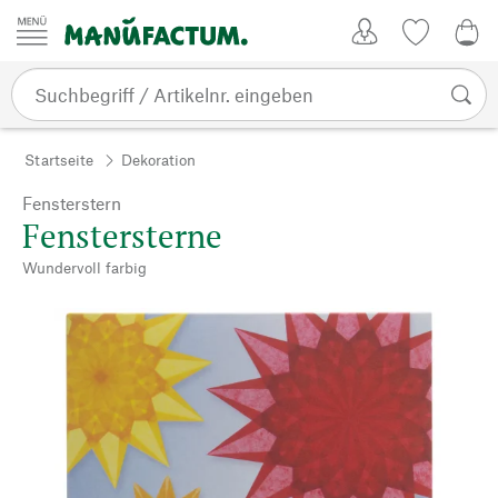
Zum Inhalt springen
Kundenkonto
Merkliste
0,0
Startseite
Dekoration
Fensterstern
Fenstersterne
Wundervoll farbig