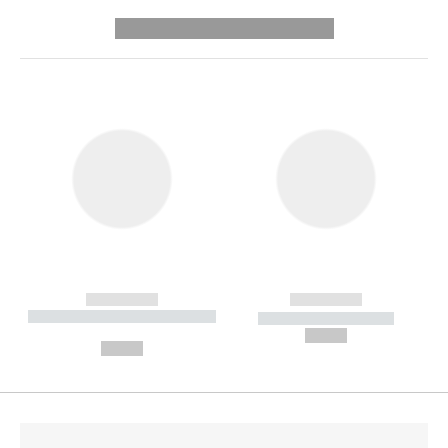
---------- --------------
------------
------------
----------- ----------- --------
----------- -----------
---
--,-- €
--,-- €