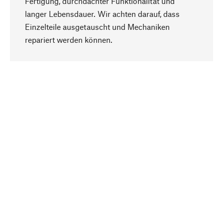
Fertigung, durchdachter Funktionalität und
langer Lebensdauer. Wir achten darauf, dass
Einzelteile ausgetauscht und Mechaniken
Nach oben
repariert werden können.
Bewusst
Nachhaltigkeit steht im Fokus unserer
Produktauswahl. Wir setzen auf natürliche
Inhaltsstoffe und Materialien, die gepflegt werden
können, sowie auf eine ressourcenschonende
und sozialverträgliche Produktion.