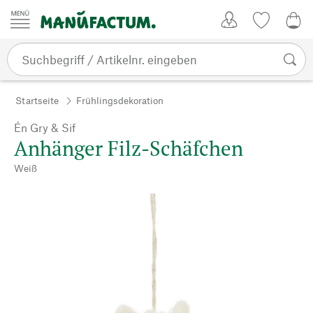
Zum Inhalt springen
Kundenkonto
Merkliste
0,0
Startseite
Frühlingsdekoration
Én Gry & Sif
Anhänger Filz-Schäfchen
Weiß