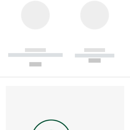
------------
------------
----------- ----------- --------
----------- -----------
---
--,-- €
--,-- €