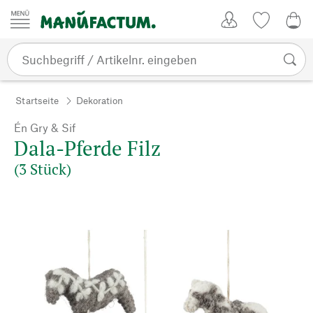
Zum Inhalt springen
Kundenkonto
Merkliste
0,0
Startseite
Dekoration
Én Gry & Sif
Dala-Pferde Filz
(3 Stück)