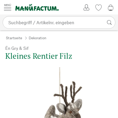
Zum Inhalt springen
Kundenkonto
Merkliste
0,0
Startseite
Dekoration
Én Gry & Sif
Kleines Rentier Filz