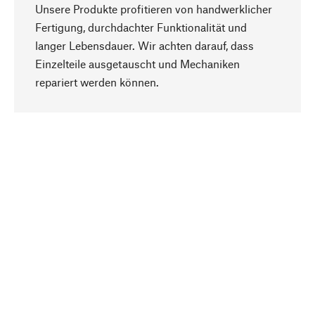
Unsere Produkte profitieren von handwerklicher
Fertigung, durchdachter Funktionalität und
langer Lebensdauer. Wir achten darauf, dass
Einzelteile ausgetauscht und Mechaniken
Nach oben
repariert werden können.
Bewusst
Nachhaltigkeit steht im Fokus unserer
Produktauswahl. Wir setzen auf natürliche
Inhaltsstoffe und Materialien, die gepflegt werden
können, sowie auf eine ressourcenschonende
und sozialverträgliche Produktion.