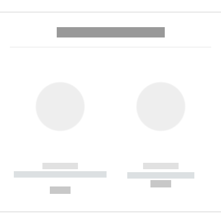
---------- --------------
------------
------------
----------- ----------- --------
----------- -----------
---
--,-- €
--,-- €