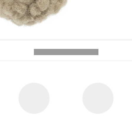
---------- --------------