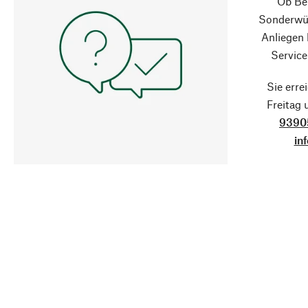
Ob Ber
Sonderwün
Anliegen
Service
Sie erre
Freitag
9390
in