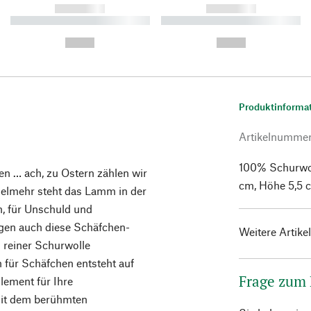
------------
------------
----------- ----------- ----------
----------- ----------- ----------
-
-
--,-- €
--,-- €
Produktinforma
Artikelnumme
100% Schurwol
en … ach, zu Ostern zählen wir
cm, Höhe 5,5 c
Vielmehr steht das Lamm in der
n, für Unschuld und
ngen auch diese Schäfchen-
Weitere Artike
 reiner Schurwolle
 für Schäfchen entsteht auf
Frage zum
lement für Ihre
mit dem berühmten