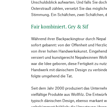
Unschuldsblick aufwarten. Und falls Sie doc
Osterstrauß zählen, versetzt Sie das möglich
Stimmung. Ein Schäfchen, zwei Schäfchen, 
Fair kombiniert. Gry & Sif
Während ihrer Backpackingtour durch Nepal 
sofort gebannt: von der Offenheit und Herzli
von ihrer hohen Handwerkskunst. Eingehend 
versiert und kunstgerecht Nepalesinnen Wolle
war die Idee geboren, diese Fertigkeit zu nu
Handwerk mit dänischem Design zu verbind
folgte umgehend die Tat.
Seit dem Jahr 2000 produziert das Unterneh
vielfältige Produkte aus Wollfilz. Die Entwürf
typisch dänischen Design, ebenso markant w
unbekümmert fröhlich; die Umsetzung übern