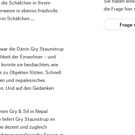
Sie haben ein
h die Schäfchen in Ihrem
die Frage hier
erweise in ebenso friedvolle
drei Schäfchen …
Frage 
war die Dänin Gry Staunstrup
chkeit der Einwohner – und
konnte sie beobachten, wie
 zu Objekten filzten. Schnell
tzen und nepalesisches
en. Und auf den Gedanken
men Gry & Sif in Nepal
e liefert Gry Staunstrup im
ie dezent und zugleich
ehmen nepalesische Frauen in