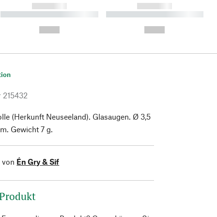
------------
------------
----------- ----------- ----------
----------- ----------- ----------
- -----------
-
--,-- €
--,-- €
tion
r
215432
le (Herkunft Neuseeland). Glasaugen. Ø 3,5
m. Gewicht 7 g.
l von
Én Gry & Sif
 Produkt