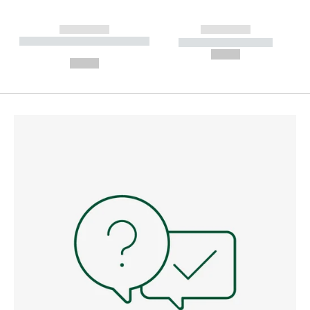
------------
------------
----------- ----------- --------
----------- -----------
---
--,-- €
--,-- €