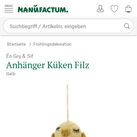
Zum Inhalt springen
Kundenkonto
Merkliste
0,0
Startseite
Frühlingsdekoration
Én Gry & Sif
Anhänger Küken Filz
Gelb