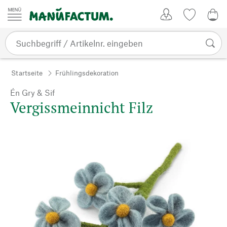
Zum Inhalt springen
Kundenkonto
Merkliste
0,0
Startseite
Frühlingsdekoration
Én Gry & Sif
Vergissmeinnicht Filz