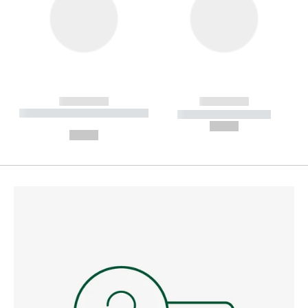
------------
------------
----------- ----------- --------
----------- -----------
---
--,-- €
--,-- €