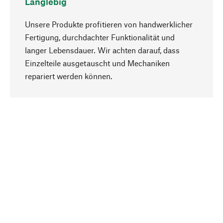
Langlebig
Unsere Produkte profitieren von handwerklicher
Fertigung, durchdachter Funktionalität und
langer Lebensdauer. Wir achten darauf, dass
Einzelteile ausgetauscht und Mechaniken
Nach oben
repariert werden können.
Bewusst
Nachhaltigkeit steht im Fokus unserer
Produktauswahl. Wir setzen auf natürliche
Inhaltsstoffe und Materialien, die gepflegt werden
können, sowie auf eine ressourcenschonende
und sozialverträgliche Produktion.