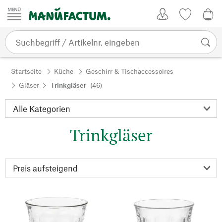
Zum Inhalt springen
Kundenkonto
Merkliste
0,0
Startseite
Küche
Geschirr & Tischaccessoires
Gläser
Trinkgläser
(46)
Trinkgläser