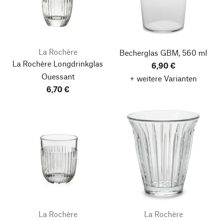
La Rochère
Becherglas GBM, 560 ml
La Rochère Longdrinkglas
6,90 €
Ouessant
+ weitere Varianten
6,70 €
La Rochère
La Rochère