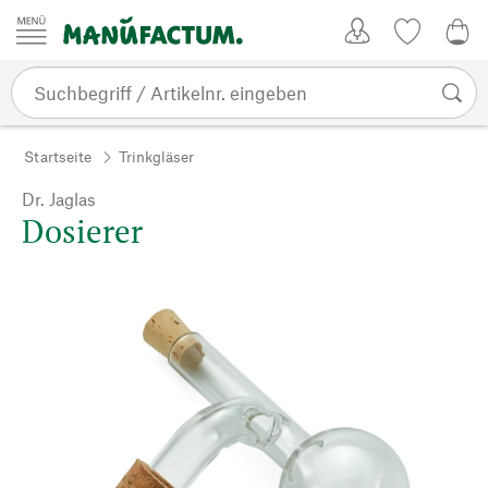
Zum Inhalt springen
Kundenkonto
Merkliste
0,0
Startseite
Trinkgläser
Dr. Jaglas
Dosierer