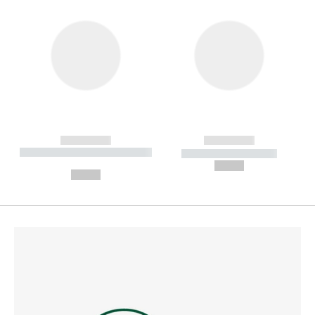
------------
------------
----------- ----------- --------
----------- -----------
---
--,-- €
--,-- €