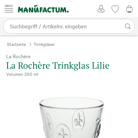
Zum Inhalt springen
Kundenkonto
Merkliste
0,0
Startseite
Trinkgläser
La Rochère
La Rochère Trinkglas Lilie
Volumen 200 ml