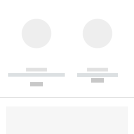
------------
------------
----------- ----------- --------
----------- -----------
---
--,-- €
--,-- €