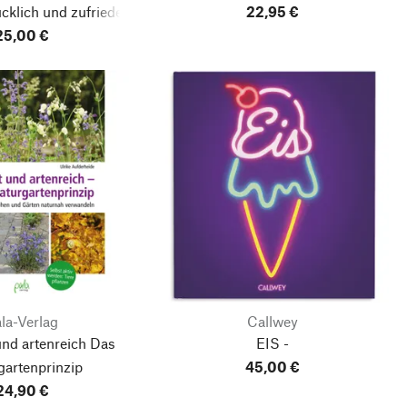
cklich und zufrieden
22,95 €
25,00 €
la-Verlag
Callwey
und artenreich
Das
EIS -
gartenprinzip
45,00 €
24,90 €