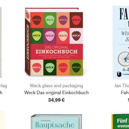
rlag
Weck glass and packaging
Jan Th
ch
Weck Das original Einkochbuch
Fah
34,99 €