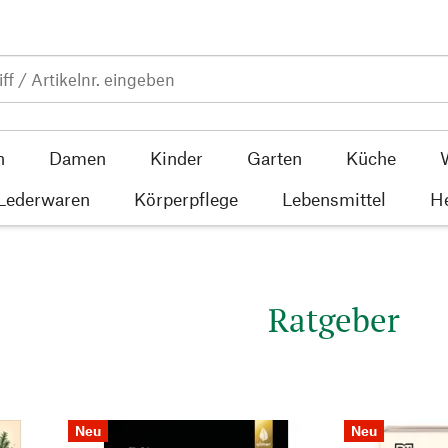
n
Damen
Kinder
Garten
Küche
 Lederwaren
Körperpflege
Lebensmittel
He
Ratgeber
Neu
Neu