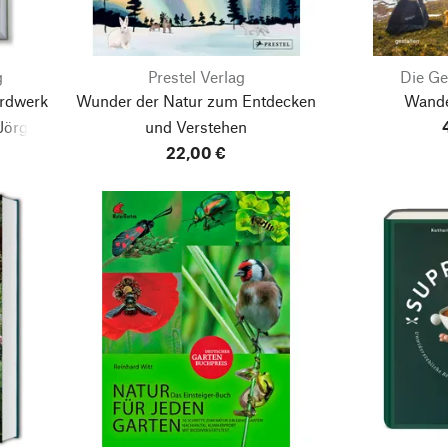
g
Prestel Verlag
Die Ge
ardwerk
Wunder der Natur
zum Entdecken
Wande
Jörg
und Verstehen
icke
22,00 €