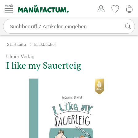
Zum Inhalt springen
Kundenkonto
Merkliste
0,0
Startseite
Backbücher
Ulmer Verlag
I like my Sauerteig