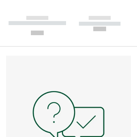
------------
------------
----------- ----------- --------
----------- -----------
---
--,-- €
--,-- €