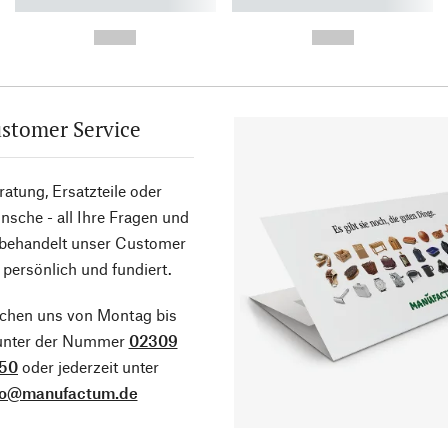
----------- ----------- ----------
----------- ----------- ----------
-
-
--,-- €
--,-- €
stomer Service
atung, Ersatzteile oder
sche - all Ihre Fragen und
 behandelt unser Customer
 persönlich und fundiert.
ichen uns von Montag bis
 unter der Nummer
02309
50
oder jederzeit unter
fo@manufactum.de