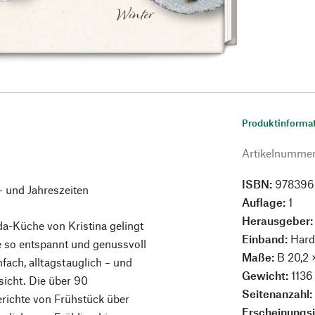
Produktinforma
Artikelnumme
ISBN:
978396
 und Jahreszeiten
Auflage:
1
Herausgeber
a-Küche von Kristina gelingt
Einband:
Hard
so entspannt und genussvoll
Maße:
B 20,2 
fach, alltagstauglich – und
Gewicht:
1136
sicht. Die über 90
Seitenanzahl
richte von Frühstück über
Erscheinungs