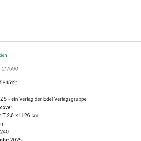
tion
r
217590
5845121
:
ZS - ein Verlag der Edel Verlagsgruppe
cover
× T 2,6 × H 26 cm
 g
:
240
jahr:
2025