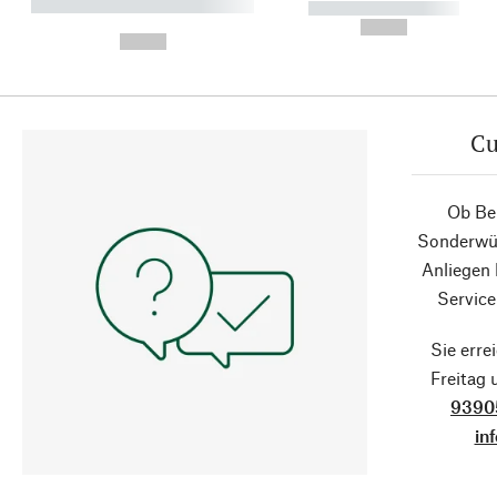
----------- ----------- ----------
----------- -----------
-
--,-- €
--,-- €
Cu
Ob Ber
Sonderwün
Anliegen
Service
Sie erre
Freitag
9390
in