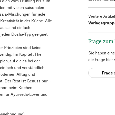
 dich vom Frühling bis zum
den mit vielen saisonalen
sala-Mischungen für jede
Weitere Artike
Kreativität in der Küche. Alle
Verlagsgrupp
us, sind einfach
r jeden Dosha-Typ geeignet
Frage zum
 Prinzipien sind keine
Sie haben ein
endig. Im Kapitel „The
die Frage hier
ien, auf die es bei der
einfach und verständlich
Frage 
 modernen Alltag und
t. Der Rest ist Genuss pur –
 schon beim Kochen
on für Ayurveda-Lover und
 Genehmigung)