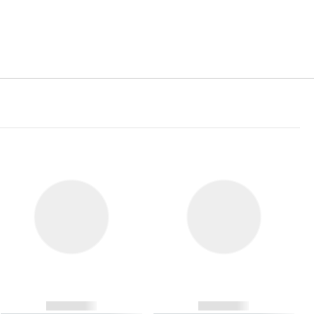
------------
------------