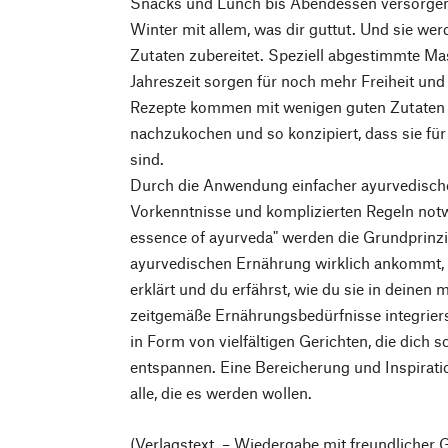
Snacks und Lunch bis Abendessen versorgen
Winter mit allem, was dir guttut. Und sie wer
Zutaten zubereitet. Speziell abgestimmte Ma
Jahreszeit sorgen für noch mehr Freiheit und 
Rezepte kommen mit wenigen guten Zutaten a
nachzukochen und so konzipiert, dass sie fü
sind.
Durch die Anwendung einfacher ayurvedischer
Vorkenntnisse und komplizierten Regeln notw
essence of ayurveda" werden die Grundprinzip
ayurvedischen Ernährung wirklich ankommt, 
erklärt und du erfährst, wie du sie in deinen
zeitgemäße Ernährungsbedürfnisse integriers
in Form von vielfältigen Gerichten, die dich
entspannen. Eine Bereicherung und Inspirati
alle, die es werden wollen.
(Verlagstext – Wiedergabe mit freundlicher