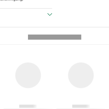
---------- --------------
------------
------------